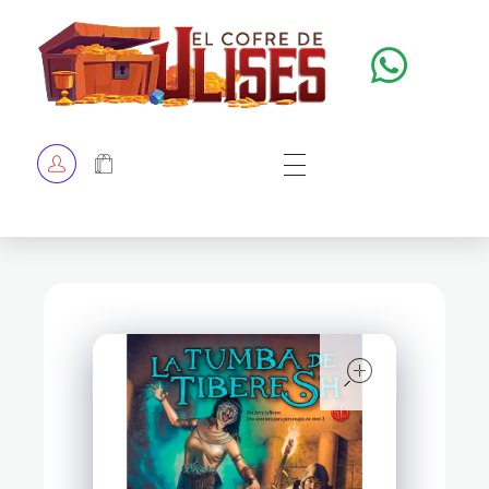
El Cofre de Ulises
Siempre repleto de tesoros
HOME
TIENDA
CHECKOUT
open