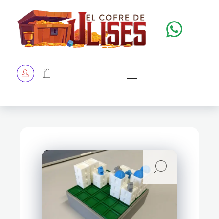
El Cofre de Ulises
Siempre repleto de tesoros
HOME
TIENDA
CHECKOUT
open