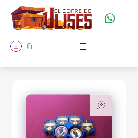
El Cofre de Ulises
Siempre repleto de tesoros
HOME
TIENDA
CHECKOUT
open