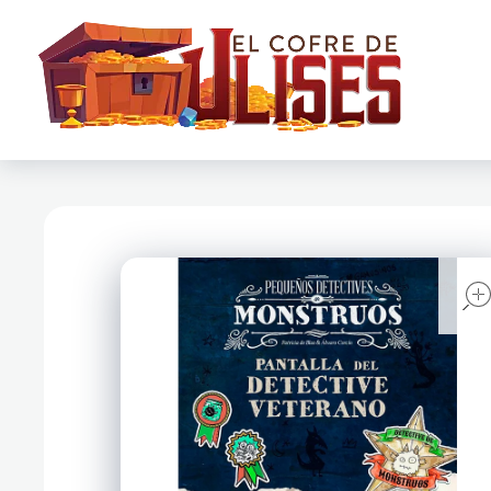
El Cofre de Ulises
Siempre repleto de tesoros