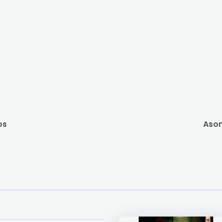
os
Asom