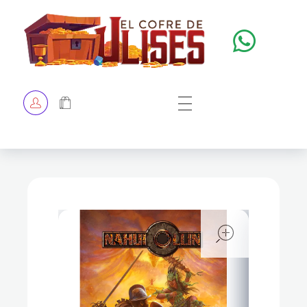
El Cofre de Ulises
Siempre repleto de tesoros
HOME
TIENDA
CHECKOUT
open