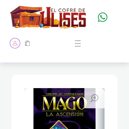
El Cofre de Ulises
Siempre repleto de tesoros
HOME
TIENDA
CHECKOUT
open