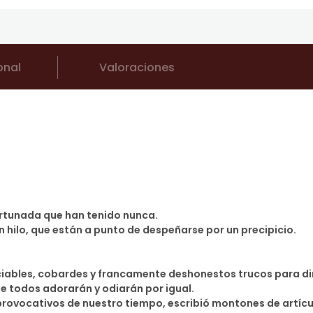
onal
Valoraciones
fortunada que han tenido nunca.
n hilo, que están a punto de despeñarse por un precipicio.
iables, cobardes y francamente deshonestos trucos para diri
ue todos adorarán y odiarán por igual.
y provocativos de nuestro tiempo, escribió montones de artícu