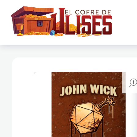
El Cofre de Ulises
Siempre repleto de tesoros