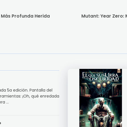
a Más Profunda Herida
Mutant: Year Zero: 
da 5a edición. Pantalla del
erramientas: ¡Oh, qué enredada
a ...
o