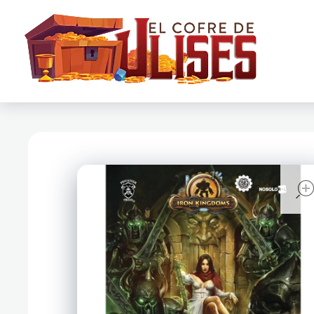
El Cofre de Ulises
Siempre repleto de tesoros