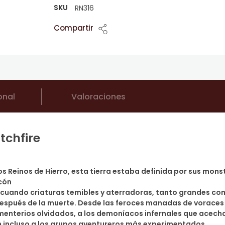
SKU
RN316
Compartir
onal
Valoraciones
tchfire
s Reinos de Hierro, esta tierra estaba definida por sus mons
cón
ro cuando criaturas temibles y aterradoras, tanto grandes c
espués de la muerte. Desde las feroces manadas de voraces
menterios olvidados, a los demoníacos infernales que acech
 incluso a los grupos aventureros más experimentados.