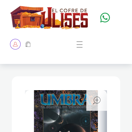
El Cofre de Ulises
Siempre repleto de tesoros
HOME
TIENDA
CHECKOUT
open