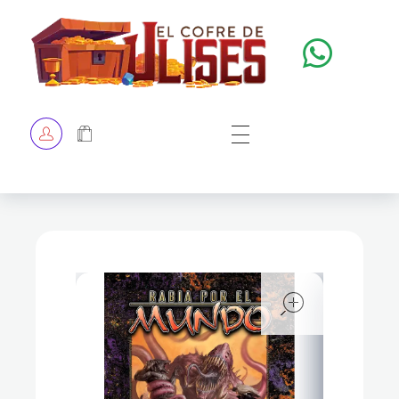
El Cofre de Ulises
Siempre repleto de tesoros
HOME
TIENDA
CHECKOUT
open