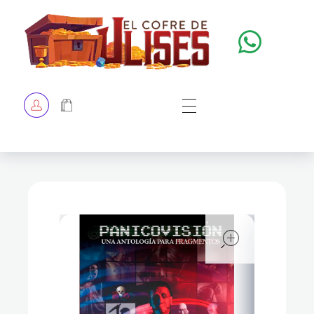
El Cofre de Ulises
Siempre repleto de tesoros
HOME
TIENDA
CHECKOUT
open