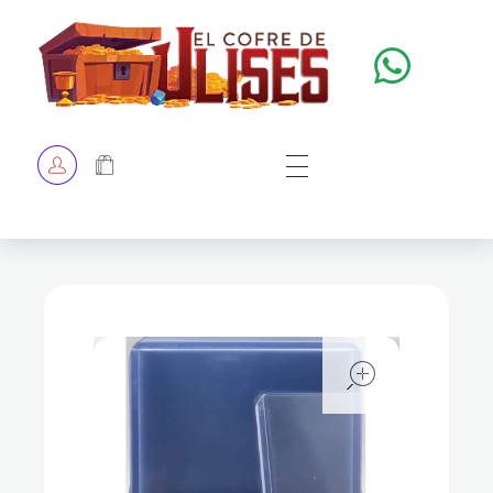
El Cofre de Ulises
Siempre repleto de tesoros
HOME
TIENDA
CHECKOUT
open