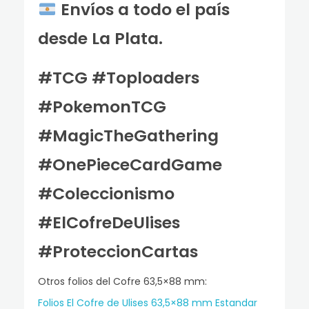
Envíos a todo el país
desde La Plata.
#TCG #Toploaders
#PokemonTCG
#MagicTheGathering
#OnePieceCardGame
#Coleccionismo
#ElCofreDeUlises
#ProteccionCartas
Otros folios del Cofre 63,5×88 mm:
Folios El Cofre de Ulises 63,5×88 mm Estandar