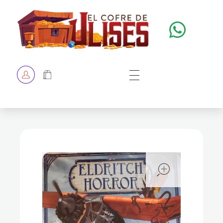
El Cofre de Ulises
Siempre repleto de tesoros
HOME
TIENDA
CHECKOUT
open