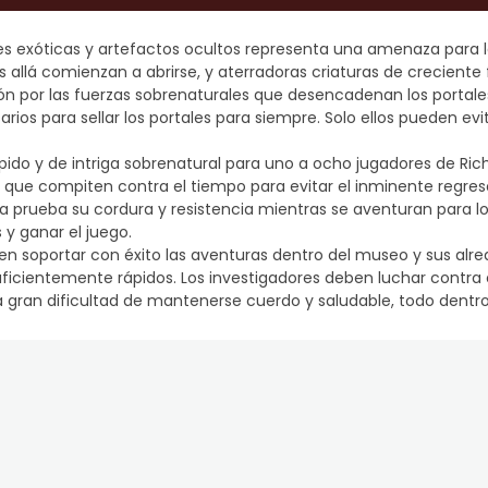
des exóticas y artefactos ocultos representa una amenaza para
llá comienzan a abrirse, y aterradoras criaturas de creciente fu
ón por las fuerzas sobrenaturales que desencadenan los portale
arios para sellar los portales para siempre. Solo ellos pueden e
pido y de intriga sobrenatural para uno a ocho jugadores de Ric
s que compiten contra el tiempo para evitar el inminente regres
 prueba su cordura y resistencia mientras se aventuran para loca
 y ganar el juego.
 deben soportar con éxito las aventuras dentro del museo y sus 
suficientemente rápidos. Los investigadores deben luchar contra
 gran dificultad de mantenerse cuerdo y saludable, todo dentro