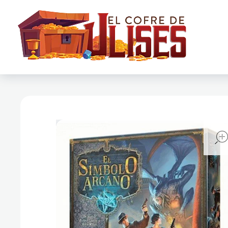
El Cofre de Ulises
Siempre repleto de tesoros