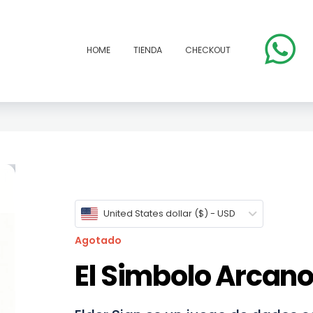
HOME
TIENDA
CHECKOUT
open
United States dollar ($) - USD
Agotado
El Simbolo Arcan