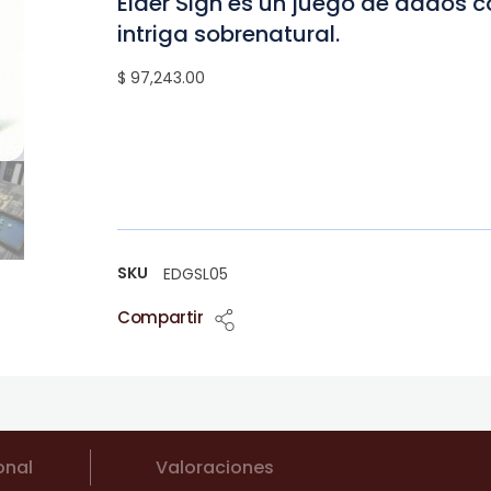
Elder Sign es un juego de dados c
intriga sobrenatural.
$ 97,243.00
SKU
EDGSL05
Compartir
onal
Valoraciones