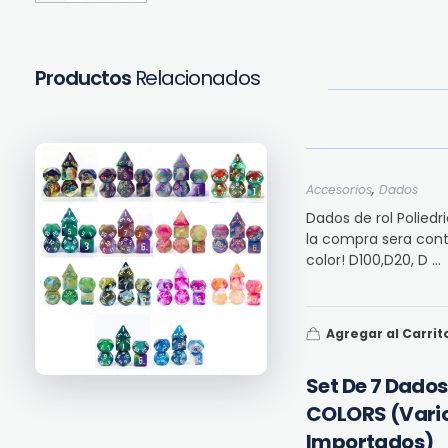
Productos
Relacionados
,
Accesorios
Dados
Dados de rol Poliedr
la compra sera cont
color! D100,D20, D ...
Agregar al Carrit
Set De 7 Dados
COLORS (vario
Importados)