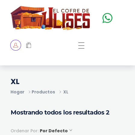
El Cofre de Ulises
Siempre repleto de tesoros
HOME
TIENDA
CHECKOUT
XL
Hogar
Productos
XL
Mostrando todos los resultados 2
Ordenar Por:
Por Defecto