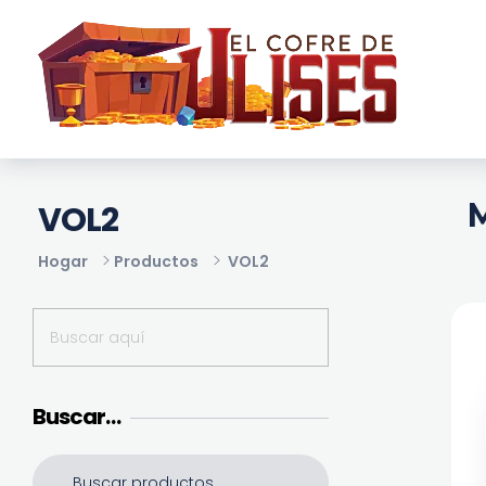
El Cofre de Ulises
Siempre repleto de tesoros
M
VOL2
Hogar
Productos
VOL2
Buscar…