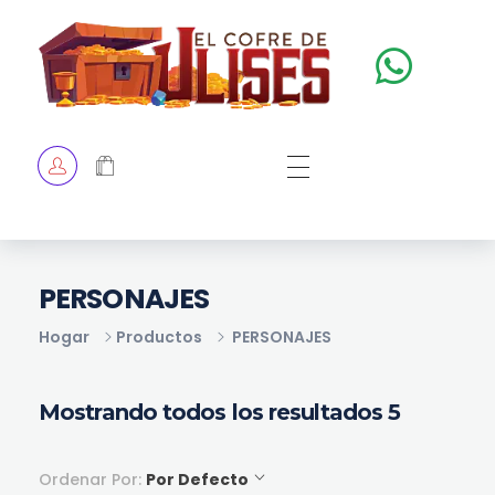
El Cofre de Ulises
Siempre repleto de tesoros
HOME
TIENDA
CHECKOUT
PERSONAJES
Hogar
Productos
PERSONAJES
Mostrando todos los resultados 5
Ordenar Por:
Por Defecto