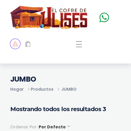
El Cofre de Ulises
Siempre repleto de tesoros
HOME
TIENDA
CHECKOUT
JUMBO
Hogar
Productos
JUMBO
Mostrando todos los resultados 3
Ordenar Por:
Por Defecto