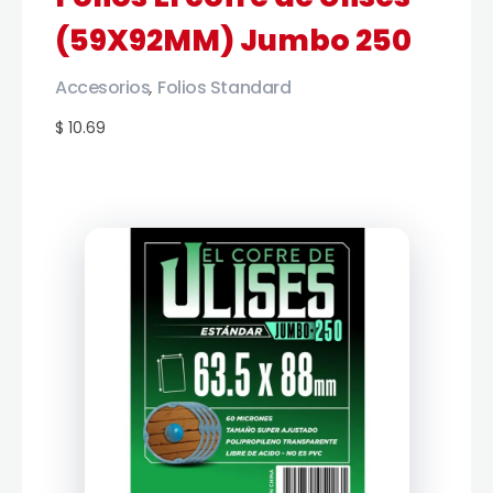
(59X92MM) Jumbo 250
Accesorios
Folios Standard
,
$ 10.69