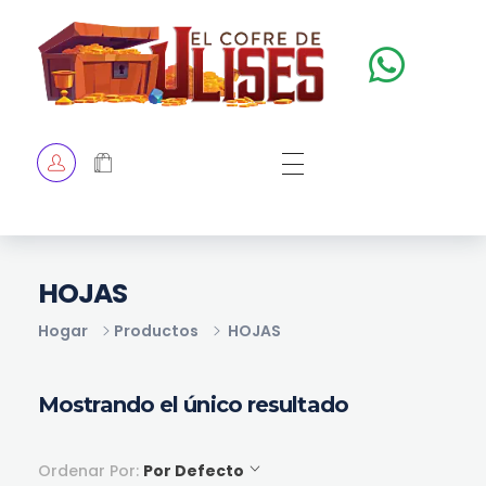
El Cofre de Ulises
Siempre repleto de tesoros
HOME
TIENDA
CHECKOUT
HOJAS
Hogar
Productos
HOJAS
Mostrando el único resultado
Ordenar Por:
Por Defecto