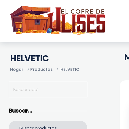
El Cofre de Ulises
Siempre repleto de tesoros
M
HELVETIC
Hogar
Productos
HELVETIC
Buscar…