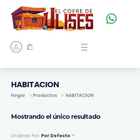
El Cofre de Ulises
Siempre repleto de tesoros
HOME
TIENDA
CHECKOUT
HABITACION
Hogar
Productos
HABITACION
Mostrando el único resultado
Ordenar Por:
Por Defecto