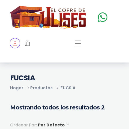
El Cofre de Ulises
Siempre repleto de tesoros
HOME
TIENDA
CHECKOUT
FUCSIA
Hogar
Productos
FUCSIA
Mostrando todos los resultados 2
Ordenar Por:
Por Defecto