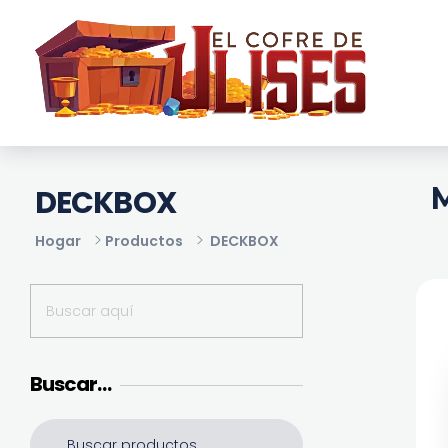
El Cofre de Ulises
Siempre repleto de tesoros
M
DECKBOX
Hogar
Productos
DECKBOX
Buscar…