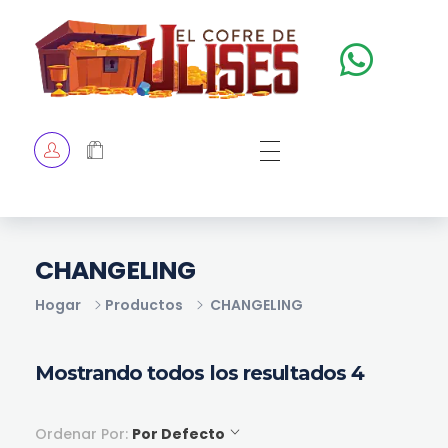
El Cofre de Ulises
Siempre repleto de tesoros
HOME
TIENDA
CHECKOUT
CHANGELING
Hogar
Productos
CHANGELING
Mostrando todos los resultados 4
Ordenar Por:
Por Defecto