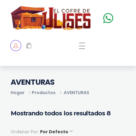
El Cofre de Ulises
Siempre repleto de tesoros
HOME
TIENDA
CHECKOUT
AVENTURAS
Hogar
Productos
AVENTURAS
Mostrando todos los resultados 8
Ordenar Por:
Por Defecto