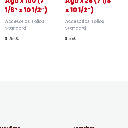
Age x 100 (7
Age x 25 (7 1/8″
1/8″ x 10 1/2″)
x 10 1/2″)
Accesorios
Folios
Accesorios
Folios
,
,
Standard
Standard
$ 26.00
$ 5.50