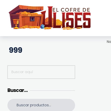
El Cofre de Ulises
Siempre repleto de tesoros
No
999
Buscar…