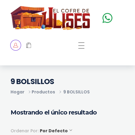
El Cofre de Ulises
Siempre repleto de tesoros
HOME
TIENDA
CHECKOUT
9 BOLSILLOS
Hogar
Productos
9 BOLSILLOS
Mostrando el único resultado
Ordenar Por:
Por Defecto