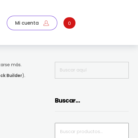
Mi cuenta
0
tarse más.
ck Builder
).
Buscar…