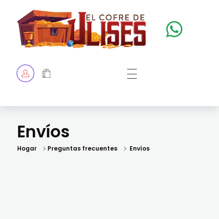
El Cofre de Ulises
Siempre repleto de tesoros
HOME
TIENDA
Envíos
CHECKOUT
Hogar
Preguntas frecuentes
Envíos