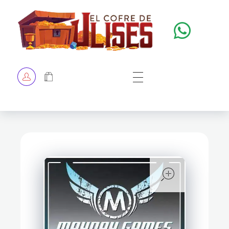
El Cofre de Ulises
Siempre repleto de tesoros
HOME
TIENDA
CHECKOUT
open