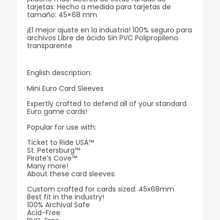
tarjetas: Hecho a medida para tarjetas de
tamaño: 45×68 mm
¡El mejor ajuste en la industria! 100% seguro para
archivos Libre de ácido Sin PVC Polipropileno
transparente
English description:
Mini Euro Card Sleeves
Expertly crafted to defend all of your standard
Euro game cards!
Popular for use with:
Ticket to Ride USA™
St. Petersburg™
Pirate’s Cove™
Many more!
About these card sleeves:
Custom crafted for cards sized: 45x68mm
Best fit in the industry!
100% Archival Safe
Acid-Free