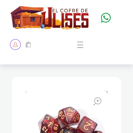
El Cofre de Ulises
Siempre repleto de tesoros
HOME
TIENDA
CHECKOUT
open