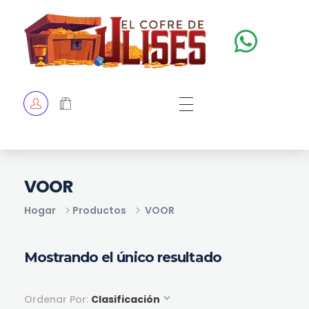
El Cofre de Ulises
Siempre repleto de tesoros
HOME
TIENDA
CHECKOUT
VOOR
Hogar
Productos
VOOR
Mostrando el único resultado
Ordenar Por:
Clasificación