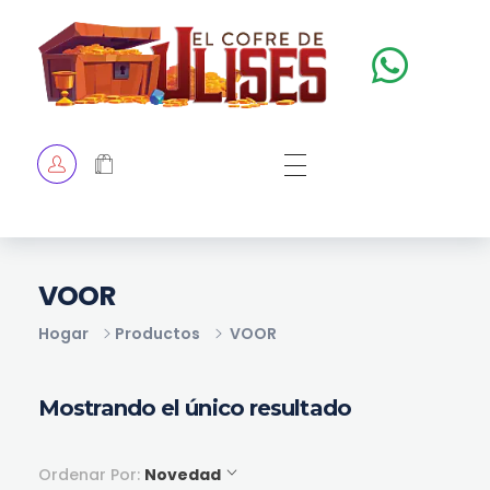
El Cofre de Ulises
Siempre repleto de tesoros
HOME
TIENDA
CHECKOUT
VOOR
Hogar
Productos
VOOR
Mostrando el único resultado
Ordenar Por:
Novedad