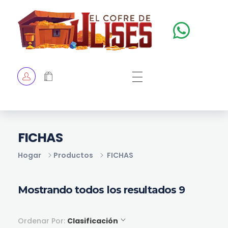
El Cofre de Ulises
Siempre repleto de tesoros
HOME
TIENDA
CHECKOUT
FICHAS
Hogar
Productos
FICHAS
Mostrando todos los resultados 9
Ordenar Por:
Clasificación