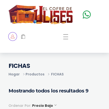
El Cofre de Ulises
Siempre repleto de tesoros
HOME
TIENDA
CHECKOUT
FICHAS
Hogar
Productos
FICHAS
Mostrando todos los resultados 9
Ordenar Por:
Precio Bajo