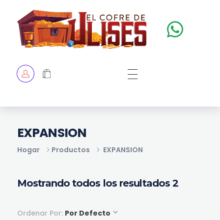
El Cofre de Ulises
Siempre repleto de tesoros
HOME
TIENDA
CHECKOUT
EXPANSION
Hogar
Productos
EXPANSION
Mostrando todos los resultados 2
Ordenar Por:
Por Defecto