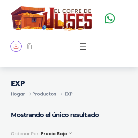
El Cofre de Ulises
Siempre repleto de tesoros
HOME
TIENDA
CHECKOUT
EXP
Hogar
Productos
EXP
Mostrando el único resultado
Ordenar Por:
Precio Bajo