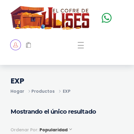
El Cofre de Ulises
Siempre repleto de tesoros
HOME
TIENDA
CHECKOUT
EXP
Hogar
Productos
EXP
Mostrando el único resultado
Ordenar Por:
Popularidad