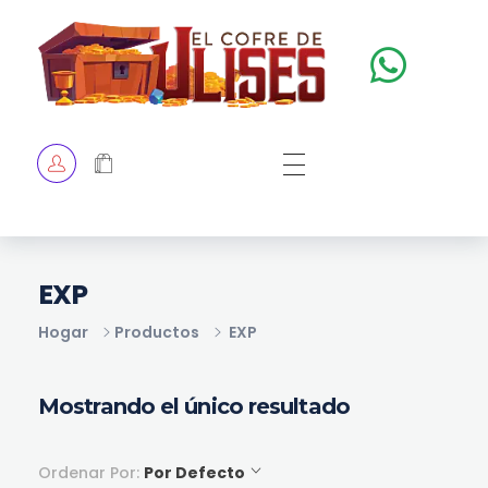
El Cofre de Ulises
Siempre repleto de tesoros
HOME
TIENDA
CHECKOUT
EXP
Hogar
Productos
EXP
Mostrando el único resultado
Ordenar Por:
Por Defecto