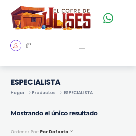
El Cofre de Ulises
Siempre repleto de tesoros
HOME
TIENDA
CHECKOUT
ESPECIALISTA
Hogar
Productos
ESPECIALISTA
Mostrando el único resultado
Ordenar Por:
Por Defecto